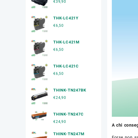
€
39,90
THK-LC421Y
€
6,50
THK-LC421M
€
6,50
THK-LC421C
€
6,50
THINK-TN247BK
€
24,90
THINK-TN247C
€
24,90
A chi conseg
THINK-TN247M
Forse non sa