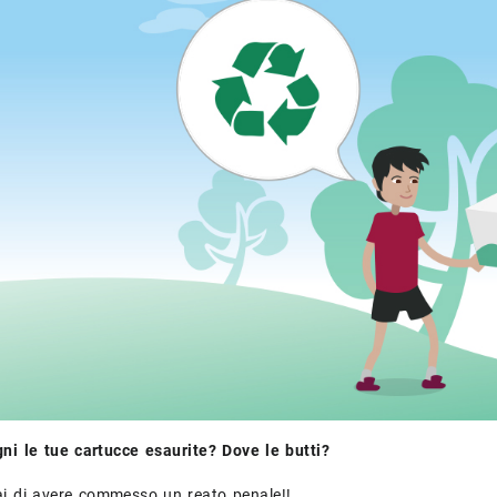
ni le tue cartucce esaurite? Dove le butti?
i di avere commesso un reato penale!!