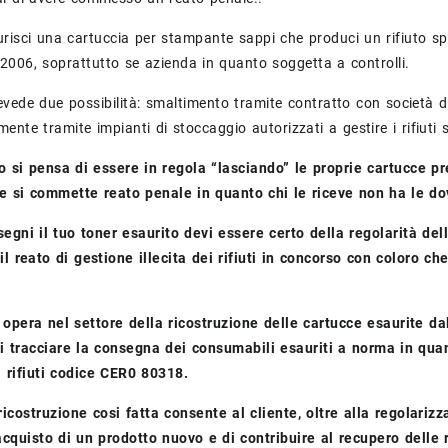
isci una cartuccia per stampante sappi che produci un rifiuto spe
2006, soprattutto se azienda in quanto soggetta a controlli.
vede due possibilità: smaltimento tramite contratto con società d
mente tramite impianti di stoccaggio autorizzati a gestire i rifiuti
 si pensa di essere in regola “lasciando” le proprie cartucce p
 si commette reato penale in quanto chi le riceve non ha le do
gni il tuo toner esaurito devi essere certo della regolarità del
il reato di gestione illecita dei rifiuti in concorso con coloro che
opera nel settore della ricostruzione delle cartucce esaurite dal
di tracciare la consegna dei consumabili esauriti a norma in qu
 rifiuti codice CER0 80318.
i ricostruzione cosi fatta consente al cliente, oltre alla regolari
’acquisto di un prodotto nuovo e di contribuire al recupero delle 