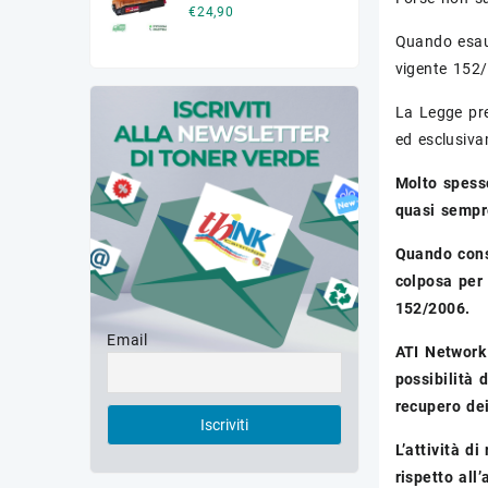
€
24,90
Quando esaur
vigente 152/
La Legge pre
ed esclusiva
Molto spesso
quasi sempre
Quando conse
colposa per 
152/2006.
Email
ATI Network 
possibilità 
recupero dei
L’attività d
rispetto all