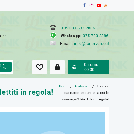
+39 091 637 7836
e
WhatsApp:
375 723 3386
Email :
info@tonerverde.it
0
items
€
0,00
Home
Ambiente
Toner e
ttiti in regola!
cartucce esaurite, a chi le
consegni? Mettiti in regola!