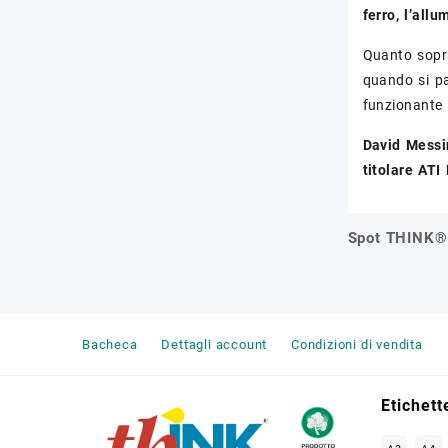
ferro, l’all
Quanto sopra
quando si pa
funzionante 
David Messi
titolare AT
Spot THINK® 
Navigazi
articoli
Bacheca
Dettagli account
Condizioni di vendita
Etichett