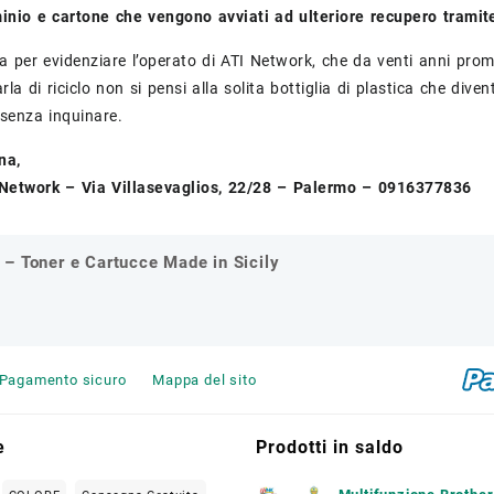
uminio e cartone che vengono avviati ad ulteriore recupero trami
 per evidenziare l’operato di ATI Network, che da venti anni pro
rla di riciclo non si pensi alla solita bottiglia di plastica che div
senza inquinare.
na,
I Network – Via Villasevaglios, 22/28 – Palermo – 0916377836
– Toner e Cartucce Made in Sicily
one
Pagamento sicuro
Mappa del sito
e
Prodotti in saldo