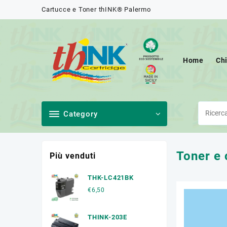
Skip
Cartucce e Toner thINK® Palermo
to
content
Home
Ch
Category
Toner e 
Più venduti
THK-LC421BK
€
6,50
THINK-203E