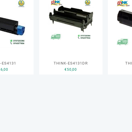
-ES4131
THINK-ES4131DR
TH
26,00
€
50,00