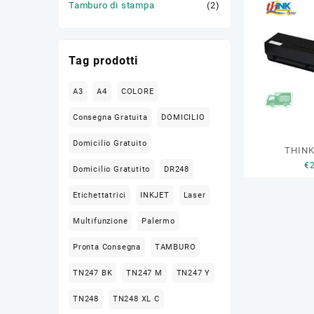
Tamburo di stampa
(2)
Tag prodotti
A3
A4
COLORE
Consegna Gratuita
DOMICILIO
Domicilio Gratuito
THINK
€
Domicilio Gratutito
DR248
Etichettatrici
INKJET
Laser
Multifunzione
Palermo
Pronta Consegna
TAMBURO
TN247 BK
TN247 M
TN247 Y
TN248
TN248 XL C