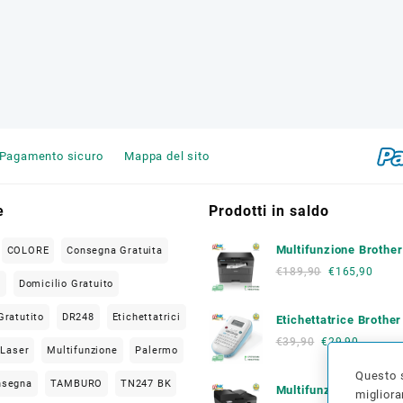
Pagamento sicuro
Mappa del sito
e
Prodotti in saldo
Multifunzione Brothe
COLORE
Consegna Gratuita
L2620 DW
€
189,90
€
165,90
O
Domicilio Gratuito
Gratutito
DR248
Etichettatrici
Etichettatrice Brothe
€
39,90
€
29,90
Laser
Multifunzione
Palermo
Questo s
nsegna
TAMBURO
TN247 BK
Multifunzione Brothe
migliora