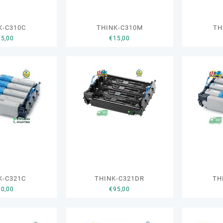
K-C310C
THINK-C310M
TH
15,00
€
15,00
K-C321C
THINK-C321DR
TH
20,00
€
95,00