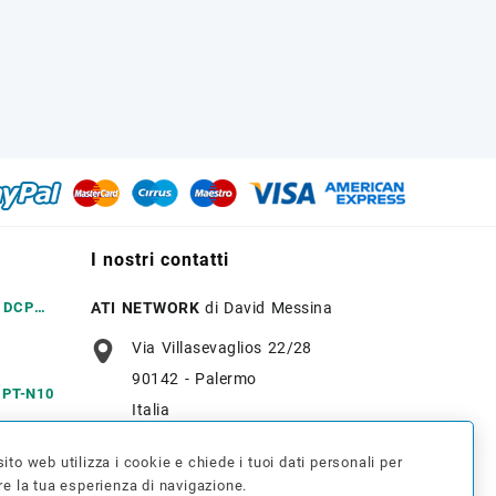
I nostri contatti
r DCP
ATI NETWORK
di David Messina
Via Villasevaglios 22/28
90142 - Palermo
r PT-N10
Italia
+39 091 637 7836
ito web utilizza i cookie e chiede i tuoi dati personali per
r MFC
re la tua esperienza di navigazione.