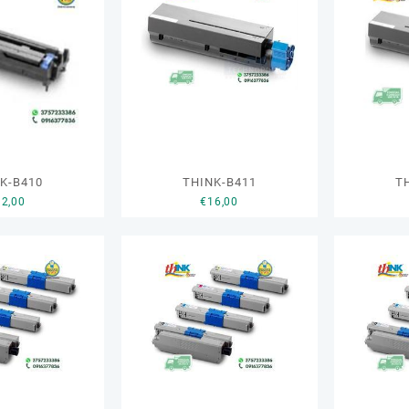
K-B410
THINK-B411
T
12,00
€
16,00