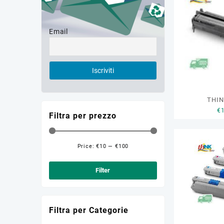
Email
THIN
€
Filtra per prezzo
Price:
€10
—
€100
Min
Max
price
price
Filter
Filtra per Categorie