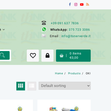
+39 091 637 7836
e
WhatsApp:
375 723 3386
Email :
info@tonerverde.it
0
items
€
0,00
Home
Products
OKI