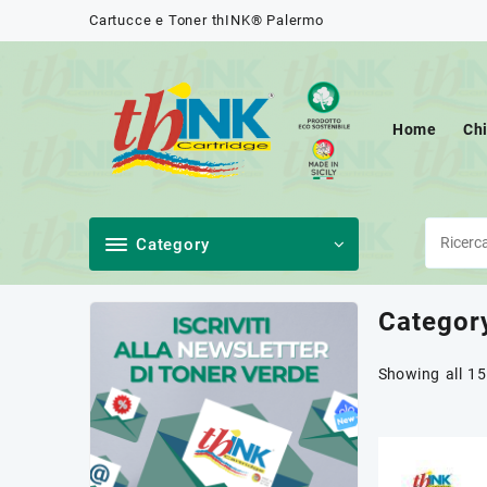
Skip
Cartucce e Toner thINK® Palermo
to
content
Home
Ch
Category
Categor
Showing all 15