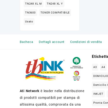
TN248 XL M
TN248 XL Y
TN3600
TONER COMPATIBILE
Usato
Bacheca
Dettagli account
Condizioni di vendita
Etichett
A3
A4
DOMICILI
Domicilio 
Ati Network
è leader nella distribuzione
INKJET
di prodotti compatibili per stampa di
Pronta Co
altissima qualità, comprovata da una