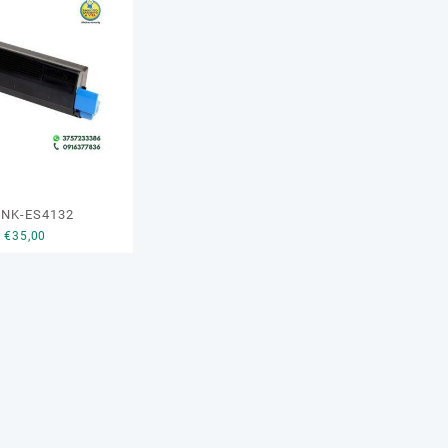
INK-ES4132
€
35,00