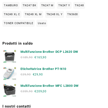
TAMBURO
TN247 BK
TN247 M
TN247 Y
TN248
TN248 XL C
TN248 XL M
TN248 XL Y
TN3600
TONER COMPATIBILE
Usato
Prodotti in saldo
Multifunzione Brother DCP L2620 DW
€
189,90
€
165,90
Etichettatrice Brother PT-N10
€
39,90
€
29,90
Multifunzione Brother MFC L2800 DW
€
359,90
€
209,00
I nostri contatti