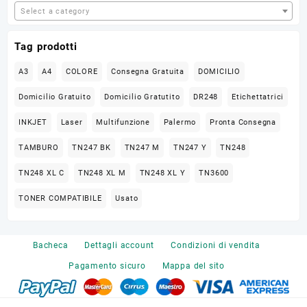
Select a category
Tag prodotti
A3
A4
COLORE
Consegna Gratuita
DOMICILIO
Domicilio Gratuito
Domicilio Gratutito
DR248
Etichettatrici
INKJET
Laser
Multifunzione
Palermo
Pronta Consegna
TAMBURO
TN247 BK
TN247 M
TN247 Y
TN248
TN248 XL C
TN248 XL M
TN248 XL Y
TN3600
TONER COMPATIBILE
Usato
Bacheca
Dettagli account
Condizioni di vendita
Pagamento sicuro
Mappa del sito