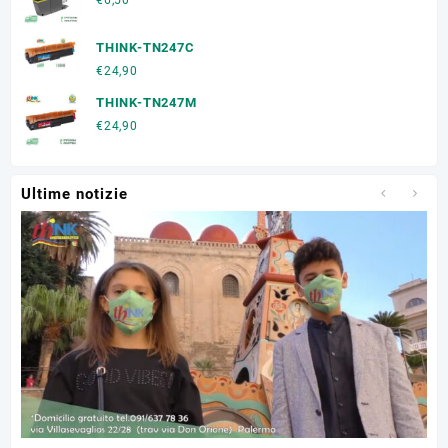
€
6,50
THINK-TN247C
€
24,90
THINK-TN247M
€
24,90
Ultime notizie