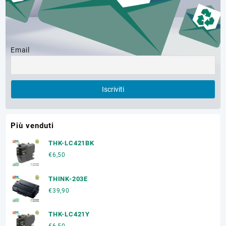
Email
Più venduti
THK-LC421BK
€
6,50
THINK-203E
€
39,90
THK-LC421Y