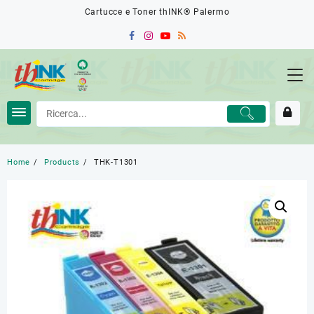
Skip
Cartucce e Toner thINK® Palermo
to
content
Home
Products
THK-T1301