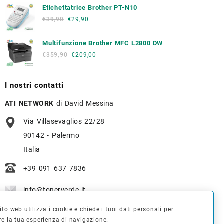
Etichettatrice Brother PT-N10
€
39,90
€
29,90
Multifunzione Brother MFC L2800 DW
€
359,90
€
209,00
I nostri contatti
ATI NETWORK
di David Messina
Via Villasevaglios 22/28
90142 - Palermo
Italia
+39 091 637 7836
info@tonerverde.it
to web utilizza i cookie e chiede i tuoi dati personali per
WhatsApp
: +39 375 723 3386
re la tua esperienza di navigazione.