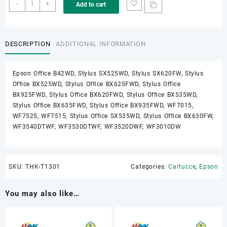
THK-
-
+
Add to cart
T1301
quantity
DESCRIPTION
ADDITIONAL INFORMATION
Epson Office B42WD, Stylus SX525WD, Stylus SX620FW, Stylus
Office BX525WD, Stylus Office BX625FWD, Stylus Office
BX925FWD, Stylus Office BX620FWD, Stylus Office BX535WD,
Stylus Office BX635FWD, Stylus Office BX935FWD, WF7015,
WF7525, WF7515, Stylus Office SX535WD, Stylus Office BX630FW,
WF3540DTWF, WF3530DTWF, WF3520DWF, WF3010DW
SKU:
THK-T1301
Categories:
Cartucce
,
Epson
You may also like…