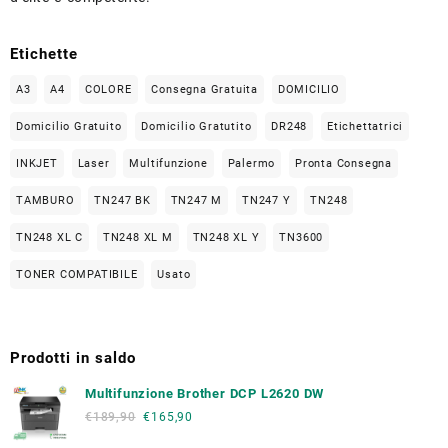
Etichette
A3
A4
COLORE
Consegna Gratuita
DOMICILIO
Domicilio Gratuito
Domicilio Gratutito
DR248
Etichettatrici
INKJET
Laser
Multifunzione
Palermo
Pronta Consegna
TAMBURO
TN247 BK
TN247 M
TN247 Y
TN248
TN248 XL C
TN248 XL M
TN248 XL Y
TN3600
TONER COMPATIBILE
Usato
Prodotti in saldo
Multifunzione Brother DCP L2620 DW
€
189,90
€
165,90