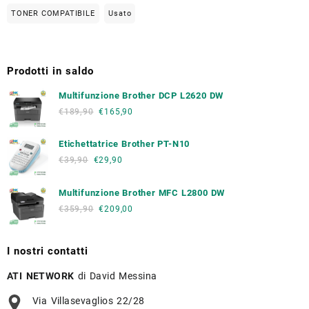
TONER COMPATIBILE
Usato
Prodotti in saldo
Multifunzione Brother DCP L2620 DW
€
189,90
€
165,90
Etichettatrice Brother PT-N10
€
39,90
€
29,90
Multifunzione Brother MFC L2800 DW
€
359,90
€
209,00
I nostri contatti
ATI NETWORK
di David Messina
Via Villasevaglios 22/28