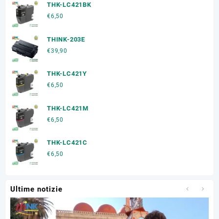
THK-LC421BK
€
6,50
THINK-203E
€
39,90
THK-LC421Y
€
6,50
THK-LC421M
€
6,50
THK-LC421C
€
6,50
Ultime notizie