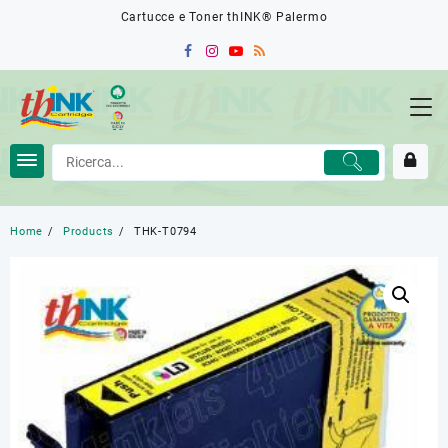
Skip
Cartucce e Toner thINK® Palermo
to
content
Home
Products
THK-T0794