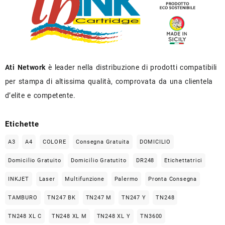
Ati Network
è leader nella distribuzione di prodotti compatibili
per stampa di altissima qualità, comprovata da una clientela
d’elite e competente.
Etichette
A3
A4
COLORE
Consegna Gratuita
DOMICILIO
Domicilio Gratuito
Domicilio Gratutito
DR248
Etichettatrici
INKJET
Laser
Multifunzione
Palermo
Pronta Consegna
TAMBURO
TN247 BK
TN247 M
TN247 Y
TN248
TN248 XL C
TN248 XL M
TN248 XL Y
TN3600