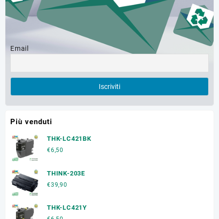
Email
Più venduti
THK-LC421BK
€
6,50
THINK-203E
€
39,90
THK-LC421Y