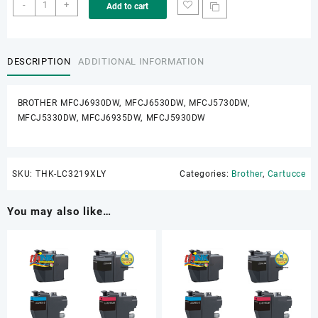
THK-
-
+
Add to cart
LC3219XLY
quantity
DESCRIPTION
ADDITIONAL INFORMATION
BROTHER MFCJ6930DW, MFCJ6530DW, MFCJ5730DW,
MFCJ5330DW, MFCJ6935DW, MFCJ5930DW
SKU:
THK-LC3219XLY
Categories:
Brother
,
Cartucce
You may also like…