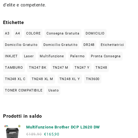
d’elite e competente.
Etichette
A3
A4
COLORE
Consegna Gratuita
DOMICILIO
Domicilio Gratuito
Domicilio Gratutito
DR248
Etichettatrici
INKJET
Laser
Multifunzione
Palermo
Pronta Consegna
TAMBURO
TN247 BK
TN247 M
TN247 Y
TN248
TN248 XL C
TN248 XL M
TN248 XL Y
TN3600
TONER COMPATIBILE
Usato
Prodotti in saldo
Multifunzione Brother DCP L2620 DW
€
189,90
€
165,90