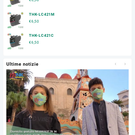
€
6,50
THK-LC421M
€
6,50
THK-LC421C
€
6,50
Ultime notizie