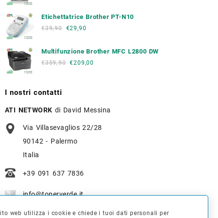
Etichettatrice Brother PT-N10
€
39,90
€
29,90
Multifunzione Brother MFC L2800 DW
€
359,90
€
209,00
I nostri contatti
ATI NETWORK
di David Messina
Via Villasevaglios 22/28
90142 - Palermo
Italia
+39 091 637 7836
info@tonerverde.it
to web utilizza i cookie e chiede i tuoi dati personali per
WhatsApp
: +39 375 723 3386