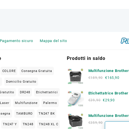
Pagamento sicuro
Mappa del sito
e
Prodotti in saldo
Multifunzione Brothe
COLORE
Consegna Gratuita
L2620 DW
€
189,90
€
165,90
O
Domicilio Gratuito
Gratutito
DR248
Etichettatrici
Etichettatrice Brothe
€
39,90
€
29,90
Laser
Multifunzione
Palermo
nsegna
TAMBURO
TN247 BK
Multifunzione Brothe
L2800 DW
€
359,90
€
209,00
TN247 Y
TN248
TN248 XL C