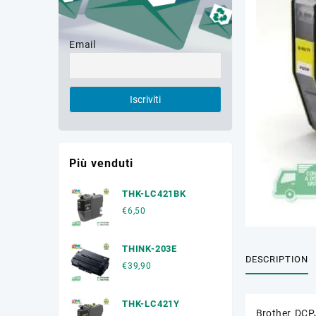
Email
Più venduti
THK-LC421BK
€
6,50
THINK-203E
DESCRIPTION
€
39,90
THK-LC421Y
Brother DC