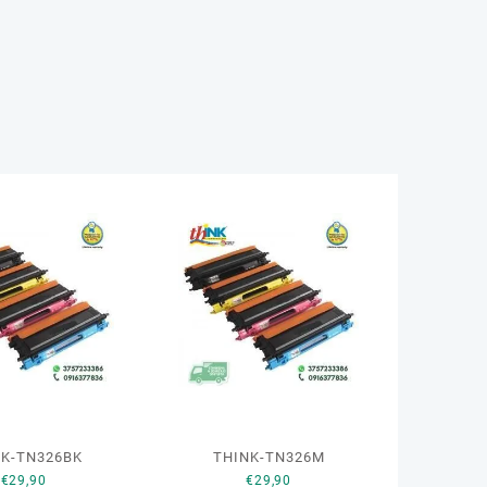
NK-TN326BK
THINK-TN326M
€
29,90
€
29,90