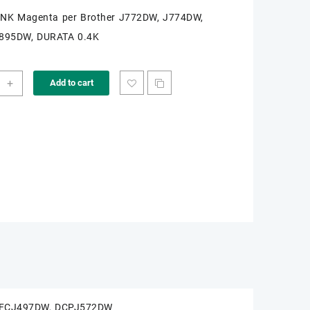
 INK Magenta per Brother J772DW, J774DW,
895DW, DURATA 0.4K
+
Add to cart
13M
ity
MFCJ497DW, DCPJ572DW