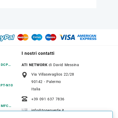
I nostri contatti
r DCP
ATI NETWORK
di David Messina
Via Villasevaglios 22/28
90142 - Palermo
r PT-N10
Italia
+39 091 637 7836
r MFC
info@tonerverde.it