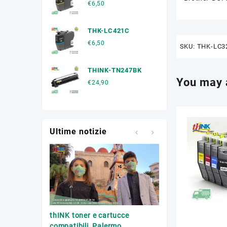
€
6,50
THK-LC421C
€
6,50
SKU:
THK-LC3
THINK-TN247BK
You may 
€
24,90
Ultime notizie
Trasporto toner esa
thINK toner e cartucce
Palermo
compatibili, Palermo.