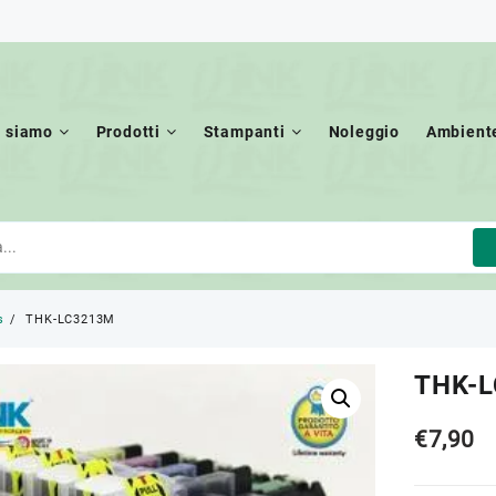
i siamo
Prodotti
Stampanti
Noleggio
Ambient
s
THK-LC3213M
THK-
€
7,90