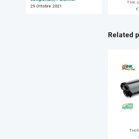
THK-
17 Febbraio 2020
29 Ottobre 2021
€
Related 
THI