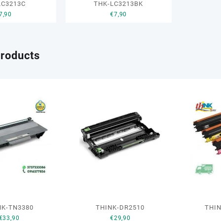
LC3213C
THK-LC3213BK
15 Aprile 2019
7,90
€
7,90
products
NK-TN3380
THINK-DR2510
THI
€
33,90
€
29,90