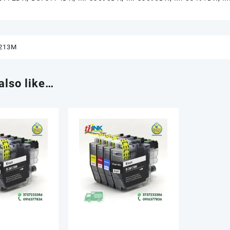
213M
also like…
Reato se consegni toner e
uriti a
cartucce vuote al negoziante!