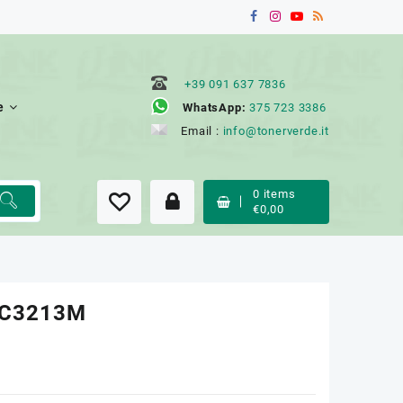
+39 091 637 7836
e
WhatsApp:
375 723 3386
Email :
info@tonerverde.it
0
items
€
0,00
LC3213M