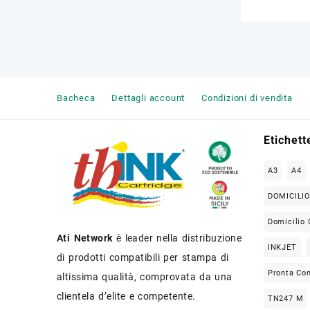
Bacheca
Dettagli account
Condizioni di vendita
Etichett
A3
A4
DOMICILI
Domicilio 
Ati Network
è leader nella distribuzione
INKJET
di prodotti compatibili per stampa di
Pronta Co
altissima qualità, comprovata da una
clientela d’elite e competente.
TN247 M