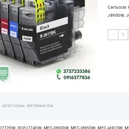
Cartuccia
J890DW, J
THK-
-
LC32
quant
ADDITIONAL INFORMATION
PJ772DW, DCPJ774DW, MFCJ890DW, MFCJ895DW, MFCJ491DW, 