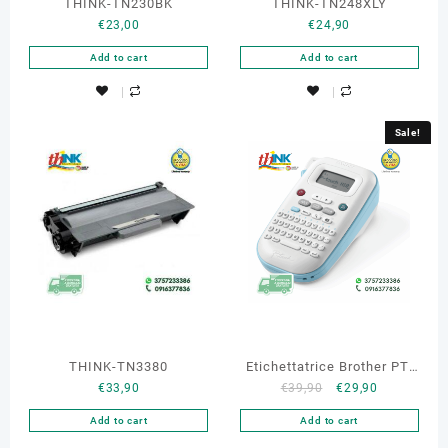
THINK-TN230BK
THINK-TN248XLY
€
23,00
€
24,90
Add to cart
Add to cart
Sale!
THINK-TN3380
Etichettatrice Brother PT-
€
33,90
€
39,90
€
29,90
N10
Add to cart
Add to cart