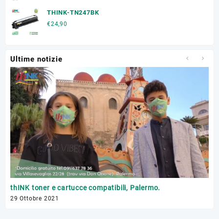
THINK-TN247BK
€
24,90
Ultime notizie
Tr
thINK toner e cartucce compatibili, Palermo.
17 
29 Ottobre 2021