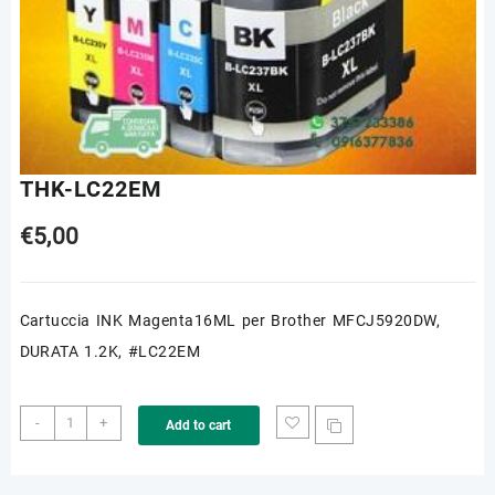
THK-LC22EM
€
5,00
Cartuccia INK Magenta16ML per Brother MFCJ5920DW,
DURATA 1.2K, #LC22EM
THK-
-
+
Add to cart
LC22EM
quantity