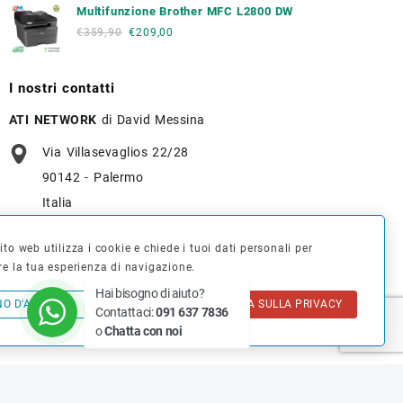
Multifunzione Brother MFC L2800 DW
€
359,90
€
209,00
I nostri contatti
ATI NETWORK
di David Messina
Via Villasevaglios 22/28
90142 - Palermo
Italia
+39 091 637 7836
to web utilizza i cookie e chiede i tuoi dati personali per
re la tua esperienza di navigazione.
info@tonerverde.it
Hai bisogno di aiuto?
NO D'ACCORDO
INFORMATIVA SULLA PRIVACY
Contattaci:
091 637 7836
WhatsApp
: +39 375 723 3386
o
Chatta con noi
© 2026
Cartucce e Toner thINK® Palermo
Designed by
Themehunk