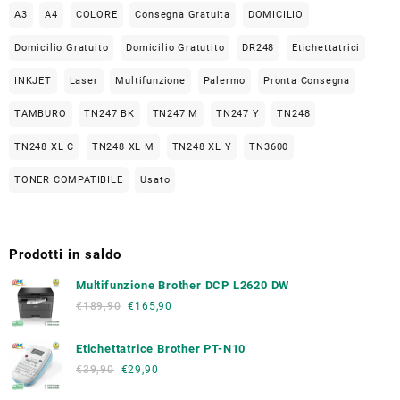
A3
A4
COLORE
Consegna Gratuita
DOMICILIO
Domicilio Gratuito
Domicilio Gratutito
DR248
Etichettatrici
INKJET
Laser
Multifunzione
Palermo
Pronta Consegna
TAMBURO
TN247 BK
TN247 M
TN247 Y
TN248
TN248 XL C
TN248 XL M
TN248 XL Y
TN3600
TONER COMPATIBILE
Usato
Prodotti in saldo
Multifunzione Brother DCP L2620 DW
€
189,90
€
165,90
Etichettatrice Brother PT-N10
€
39,90
€
29,90