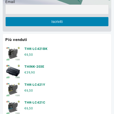
Email
Più venduti
THK-LC421BK
€
6,50
THINK-203E
€
39,90
THK-LC421Y
€
6,50
THK-LC421C
€
6,50