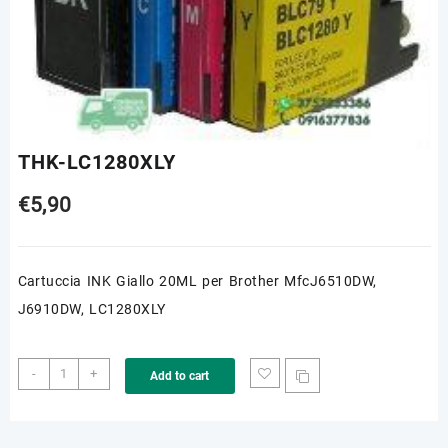
THK-LC1280XLY
€
5,90
Cartuccia INK Giallo 20ML per Brother MfcJ6510DW,
J6910DW, LC1280XLY
THK-
-
+
Add to cart
LC1280XLY
quantity