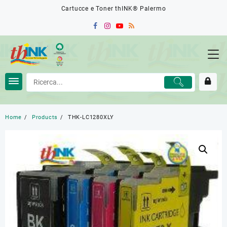
Skip
Cartucce e Toner thINK® Palermo
to
content
Home
Products
THK-LC1280XLY