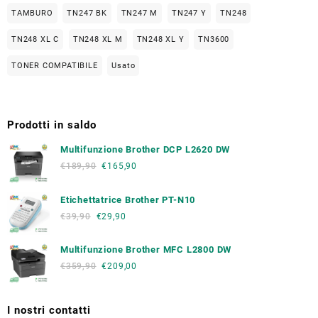
TAMBURO
TN247 BK
TN247 M
TN247 Y
TN248
TN248 XL C
TN248 XL M
TN248 XL Y
TN3600
TONER COMPATIBILE
Usato
Prodotti in saldo
Multifunzione Brother DCP L2620 DW
€
189,90
€
165,90
Etichettatrice Brother PT-N10
€
39,90
€
29,90
Multifunzione Brother MFC L2800 DW
€
359,90
€
209,00
I nostri contatti