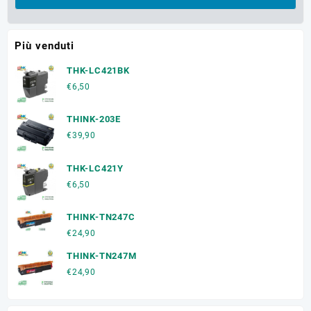
Più venduti
THK-LC421BK
€
6,50
THINK-203E
€
39,90
THK-LC421Y
€
6,50
THINK-TN247C
€
24,90
THINK-TN247M
€
24,90