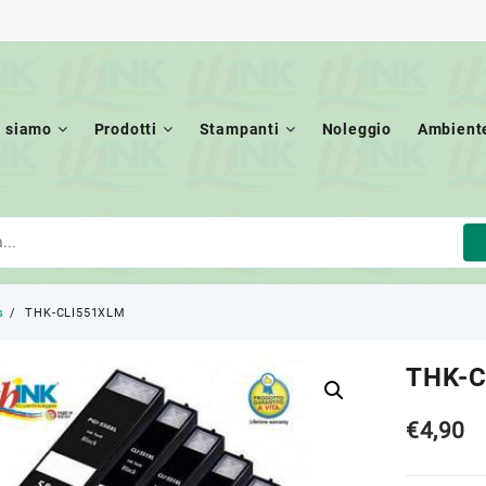
i siamo
Prodotti
Stampanti
Noleggio
Ambient
s
THK-CLI551XLM
THK-
€
4,90