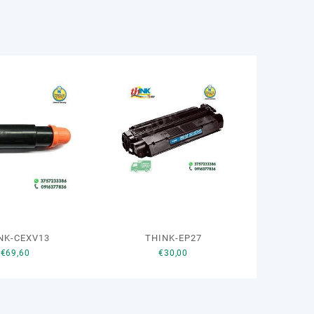
NK-CEXV13
THINK-EP27
€
69,60
€
30,00