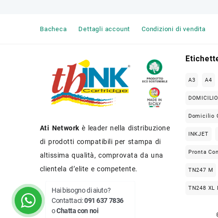
Bacheca
Dettagli account
Condizioni di vendita
Etichett
A3
A4
DOMICILI
Domicilio 
Ati Network
è leader nella distribuzione
INKJET
di prodotti compatibili per stampa di
Pronta Co
altissima qualità, comprovata da una
clientela d’elite e competente.
TN247 M
TN248 XL
Hai bisogno di aiuto?
Contattaci:
091 637 7836
TONER CO
o
Chatta con noi