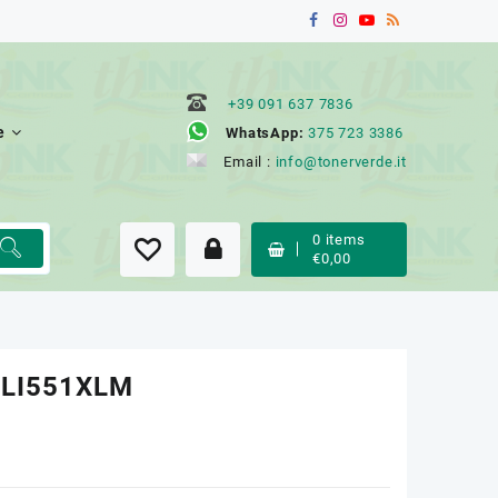
+39 091 637 7836
e
WhatsApp:
375 723 3386
Email :
info@tonerverde.it
0
items
€
0,00
CLI551XLM