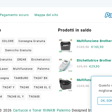
Pagamento sicuro
Mappa del sito
e
Prodotti in saldo
Multifunzione Brothe
COLORE
Consegna Gratuita
L2620 DW
€
189,90
€
165,90
O
Domicilio Gratuito
Gratutito
DR248
Etichettatrici
Etichettatrice Brothe
€
39,90
€
29,90
Laser
Multifunzione
Palermo
nsegna
TAMBURO
TN247 BK
Multifunzione Brothe
L2800 DW
Questo s
€
359,90
€
209,00
TN247 Y
TN248
TN248 XL C
migliora
 M
TN248 XL Y
TN3600
OK, SO
MPATIBILE
Usato
© 2026
Cartucce e Toner thINK® Palermo
Designed by
Themehun