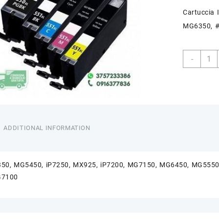
Cartuccia
MG6350, 
THK-
-
CLI5
quant
ADDITIONAL INFORMATION
50, MG5450, iP7250, MX925, iP7200, MG7150, MG6450, MG5550,
G7100