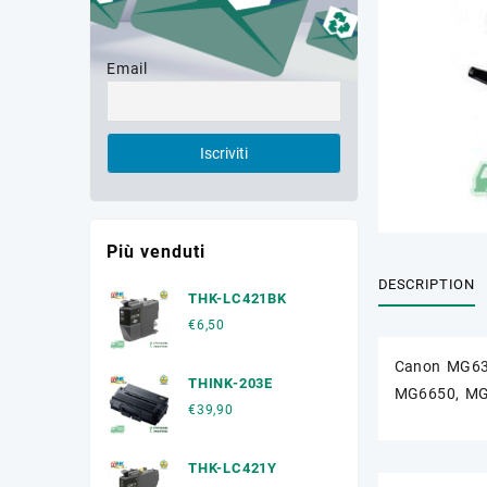
Email
Più venduti
DESCRIPTION
THK-LC421BK
€
6,50
Canon MG63
THINK-203E
MG6650, M
€
39,90
THK-LC421Y