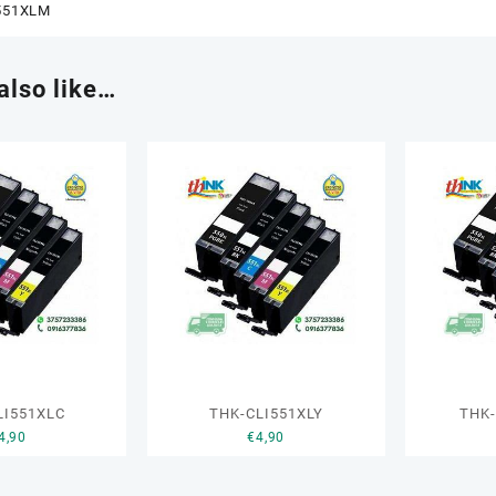
551XLM
also like…
LI551XLC
THK-CLI551XLY
THK
4,90
€
4,90
Reato se consegni toner e
uriti a
cartucce vuote al negoziante!