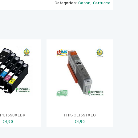
Categories:
Canon
,
Cartucce
-PGI550XLBK
THK-CLI551XLG
€
4,90
€
4,90