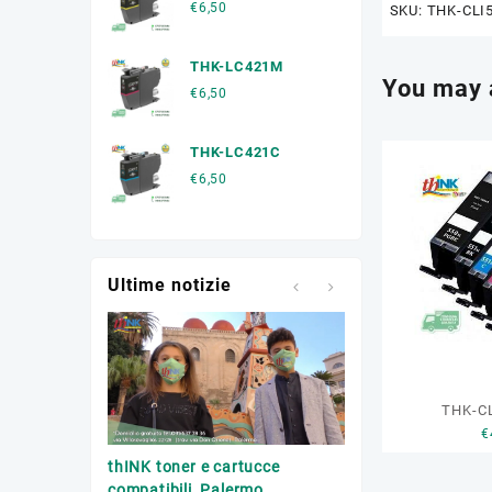
€
6,50
SKU:
THK-CLI
THK-LC421M
You may 
€
6,50
THK-LC421C
€
6,50
Ultime notizie
THK-C
€
Trasporto toner esa
thINK toner e cartucce
Palermo
compatibili, Palermo.