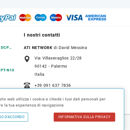
I nostri contatti
r DCP
ATI NETWORK
di David Messina
Via Villasevaglios 22/28
90142 - Palermo
r PT-N10
Italia
+39 091 637 7836
r MFC
info@tonerverde.it
ito web utilizza i cookie e chiede i tuoi dati personali per
re la tua esperienza di navigazione.
WhatsApp
: +39 375 723 3386
NO D'ACCORDO
INFORMATIVA SULLA PRIVACY
k