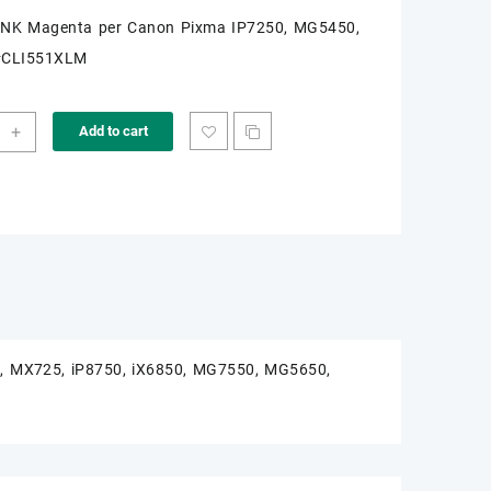
 INK Magenta per Canon Pixma IP7250, MG5450,
#CLI551XLM
+
Add to cart
51XLM
ity
 MX725, iP8750, iX6850, MG7550, MG5650,