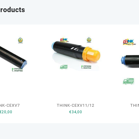
15 Aprile 2019
products
NK-CEXV7
THINK-CEXV11/12
THI
€
20,00
€
34,00