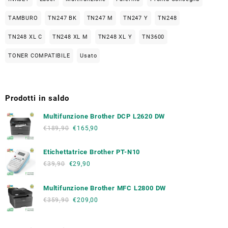
TAMBURO
TN247 BK
TN247 M
TN247 Y
TN248
TN248 XL C
TN248 XL M
TN248 XL Y
TN3600
TONER COMPATIBILE
Usato
Prodotti in saldo
Multifunzione Brother DCP L2620 DW
€
189,90
€
165,90
Etichettatrice Brother PT-N10
€
39,90
€
29,90
Multifunzione Brother MFC L2800 DW
€
359,90
€
209,00