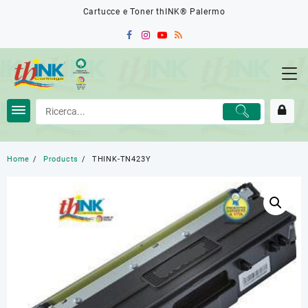
Skip
Cartucce e Toner thINK® Palermo
to
content
Home
Products
THINK-TN423Y