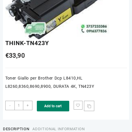
THINK-TN423Y
€
33,90
Toner Giallo per Brother Dcp L8410,HL
L8260,8360,8690,8900, DURATA 4K, TN423Y
THINK-
-
+
Add to cart
TN423Y
quantity
DESCRIPTION
ADDITIONAL INFORMATION