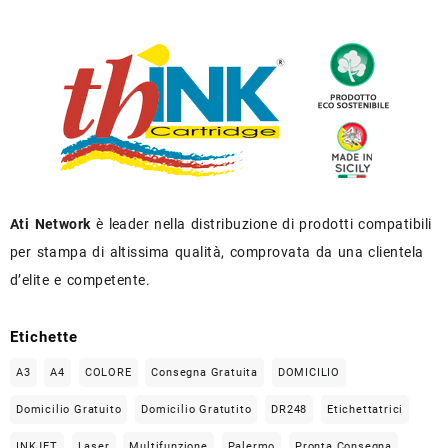
Ati Network
è leader nella distribuzione di prodotti compatibili
per stampa di altissima qualità, comprovata da una clientela
d’elite e competente.
Etichette
A3
A4
COLORE
Consegna Gratuita
DOMICILIO
Domicilio Gratuito
Domicilio Gratutito
DR248
Etichettatrici
INKJET
Laser
Multifunzione
Palermo
Pronta Consegna