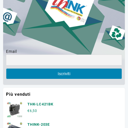
Email
Più venduti
THK-LC421BK
€
6,50
THINK-203E