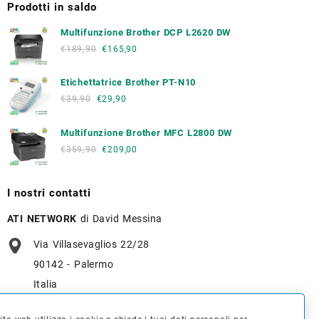
Prodotti in saldo
Multifunzione Brother DCP L2620 DW
€
189,90
€
165,90
Etichettatrice Brother PT-N10
€
39,90
€
29,90
Multifunzione Brother MFC L2800 DW
€
359,90
€
209,00
I nostri contatti
ATI NETWORK
di David Messina
Via Villasevaglios 22/28
90142 - Palermo
Italia
+39 091 637 7836