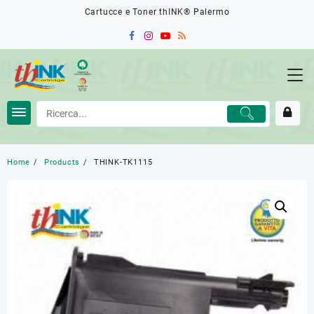
Skip
Cartucce e Toner thINK® Palermo
to
content
Home
Products
THINK-TK1115