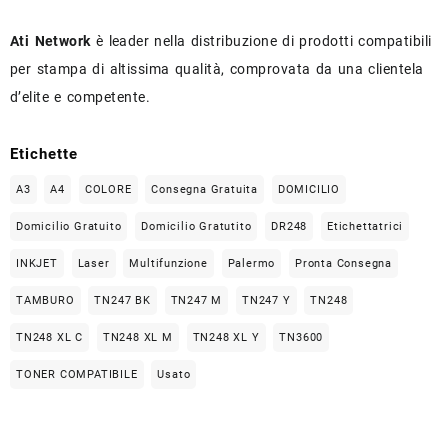
Ati Network
è leader nella distribuzione di prodotti compatibili
per stampa di altissima qualità, comprovata da una clientela
d’elite e competente.
Etichette
A3
A4
COLORE
Consegna Gratuita
DOMICILIO
Domicilio Gratuito
Domicilio Gratutito
DR248
Etichettatrici
INKJET
Laser
Multifunzione
Palermo
Pronta Consegna
TAMBURO
TN247 BK
TN247 M
TN247 Y
TN248
TN248 XL C
TN248 XL M
TN248 XL Y
TN3600
TONER COMPATIBILE
Usato