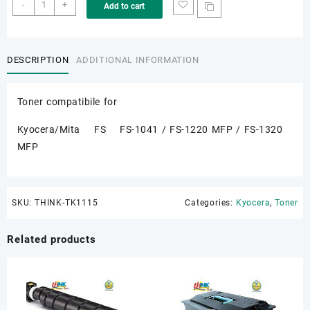
THINK-
-
+
Add to cart
TK1115
quantity
DESCRIPTION
ADDITIONAL INFORMATION
Toner compatibile for
Kyocera/Mita FS FS-1041 / FS-1220 MFP / FS-1320
MFP
SKU:
THINK-TK1115
Categories:
Kyocera
,
Toner
Related products