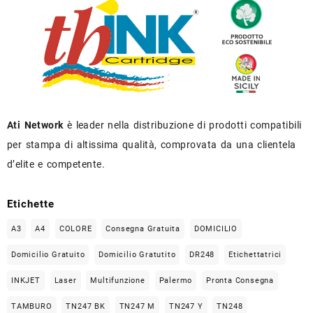
Ati Network
è leader nella distribuzione di prodotti compatibili
per stampa di altissima qualità, comprovata da una clientela
d’elite e competente.
Etichette
A3
A4
COLORE
Consegna Gratuita
DOMICILIO
Domicilio Gratuito
Domicilio Gratutito
DR248
Etichettatrici
INKJET
Laser
Multifunzione
Palermo
Pronta Consegna
TAMBURO
TN247 BK
TN247 M
TN247 Y
TN248