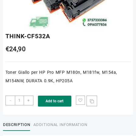
THINK-CF532A
€
24,90
Toner Giallo per HP Pro MFP M180n, M181fw, M154a,
M154NW, DURATA 0.9K, HP205A
THINK-
-
+
Add to cart
CF532A
quantity
DESCRIPTION
ADDITIONAL INFORMATION