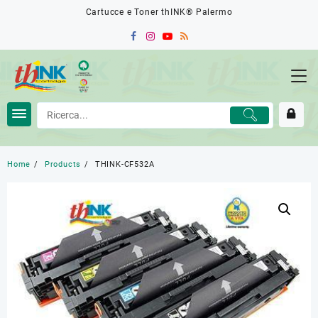
Skip
Cartucce e Toner thINK® Palermo
to
content
Home
Products
THINK-CF532A