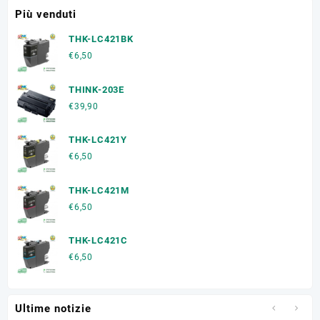
Più venduti
THK-LC421BK
€
6,50
THINK-203E
€
39,90
THK-LC421Y
€
6,50
THK-LC421M
€
6,50
THK-LC421C
€
6,50
Ultime notizie