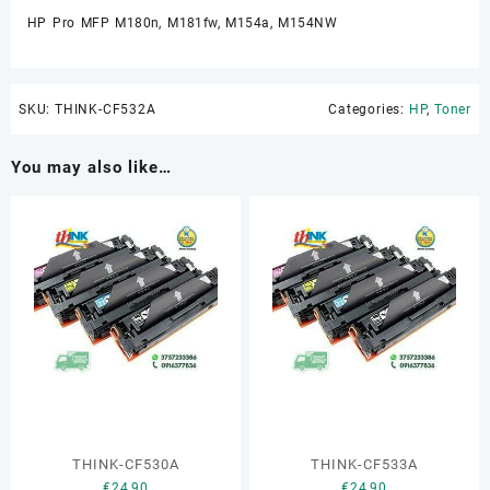
HP Pro MFP M180n, M181fw, M154a, M154NW
SKU:
THINK-CF532A
Categories:
HP
,
Toner
You may also like…
THINK-CF530A
THINK-CF533A
€
24,90
€
24,90