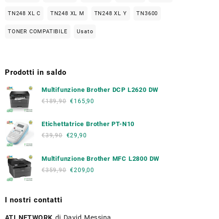
TN248 XL C
TN248 XL M
TN248 XL Y
TN3600
TONER COMPATIBILE
Usato
Prodotti in saldo
Multifunzione Brother DCP L2620 DW
€
189,90
€
165,90
Etichettatrice Brother PT-N10
€
39,90
€
29,90
Multifunzione Brother MFC L2800 DW
€
359,90
€
209,00
I nostri contatti
ATI NETWORK
di David Messina