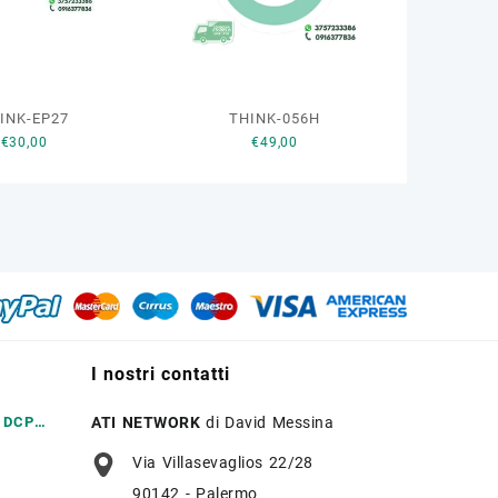
INK-EP27
THINK-056H
€
30,00
€
49,00
I nostri contatti
r DCP
ATI NETWORK
di David Messina
Via Villasevaglios 22/28
90142 - Palermo