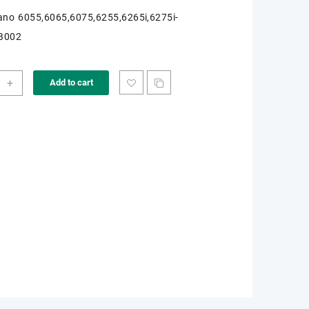
ano 6055,6065,6075,6255,6265i,6275i-
B002
K-
+
Add to cart
36
ity