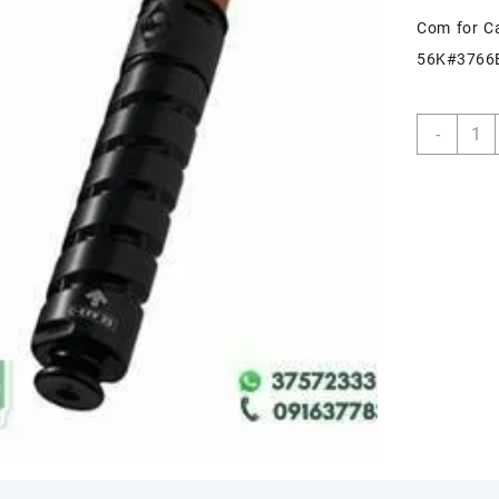
Com for C
56K#3766
THIN
-
CEXV
quant