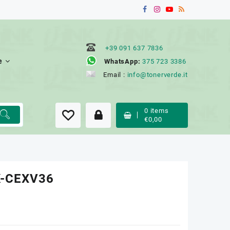
+39 091 637 7836
e
WhatsApp:
375 723 3386
Email :
info@tonerverde.it
0
items
€
0,00
K-CEXV36