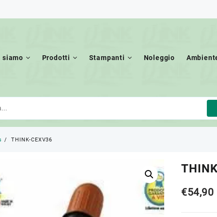
i siamo
Prodotti
Stampanti
Noleggio
Ambient
s
THINK-CEXV36
THIN
€
54,90