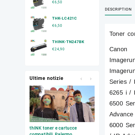
€
6,50
DESCRIPTION
THK-LC421C
€
6,50
Toner co
THINK-TN247BK
Canon I
€
24,90
Imagerun
Imagerun
Ultime notizie
Series /
6265 i /
6500 Ser
Advance 
6000 Ser
Trasporto toner esa
thINK toner e cartucce
Palermo
compatibili, Palermo.