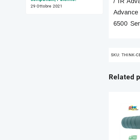
/ IR Adv
17 Febbraio 2020
29 Ottobre 2021
Advance 
6500 Ser
SKU:
THINK-C
Related 