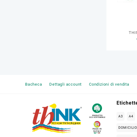
THI
Bacheca
Dettagli account
Condizioni di vendita
Etichett
A3
A4
DOMICILI