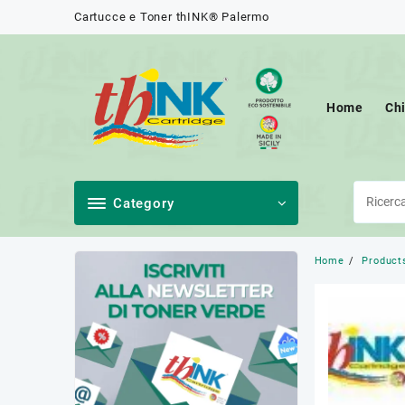
Skip
Cartucce e Toner thINK® Palermo
to
content
Home
Ch
Category
Home
Product