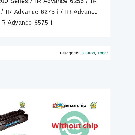
00 Series / IR Advance 6255 / IR
 / IR Advance 6275 i / IR Advance
 IR Advance 6575 i
Categories:
Canon
,
Toner