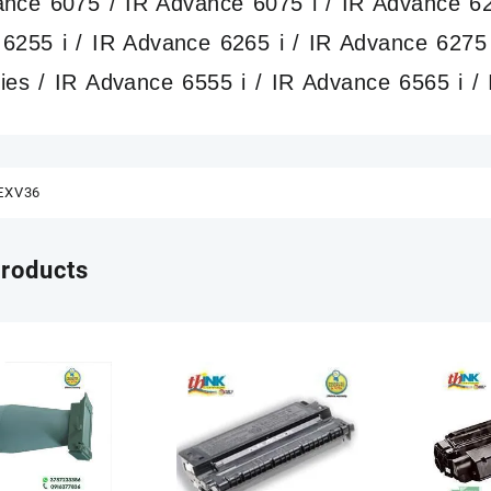
ance 6075 / IR Advance 6075 i / IR Advance 62
15 Aprile 2019
6255 i / IR Advance 6265 i / IR Advance 6275
ies / IR Advance 6555 i / IR Advance 6565 i /
EXV36
products