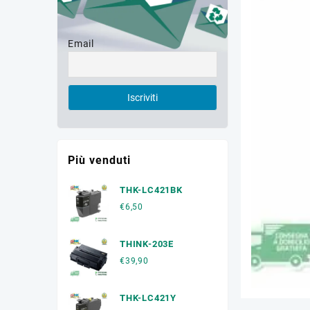
Email
Più venduti
THK-LC421BK
€
6,50
THINK-203E
€
39,90
THK-LC421Y