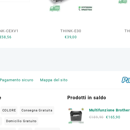
NK-CEXV1
THINK-E30
TH
€
58,56
€
39,00
Pagamento sicuro
Mappa del sito
e
Prodotti in saldo
Multifunzione Brothe
COLORE
Consegna Gratuita
L2620 DW
€
189,90
€
165,90
O
Domicilio Gratuito