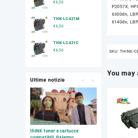
€
6,50
P2057X, HP
6300dn, LBP
THK-LC421M
6140dn, LBP
€
6,50
THK-LC421C
€
6,50
SKU:
THINK-C
You may 
Ultime notizie
Trasporto toner esa
thINK toner e cartucce
Palermo
compatibili, Palermo.