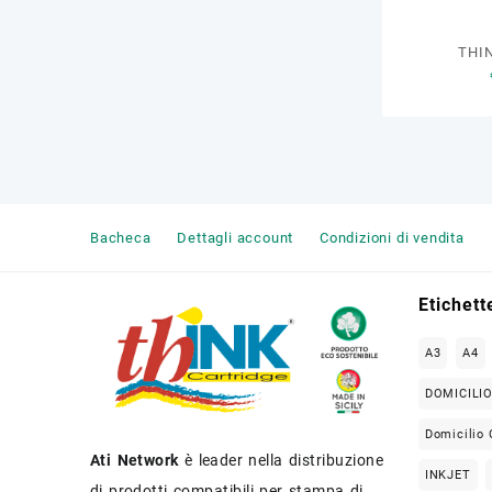
THI
Bacheca
Dettagli account
Condizioni di vendita
Etichett
A3
A4
DOMICILI
Domicilio 
Ati Network
è leader nella distribuzione
INKJET
di prodotti compatibili per stampa di