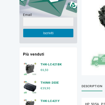
Email
Più venduti
THK-LC421BK
€
6,50
THINK-203E
DESCRIPTION
€
39,90
THK-LC421Y
HP 505A, P2