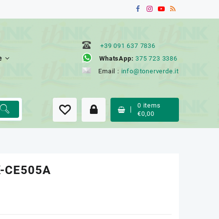
+39 091 637 7836
e
WhatsApp:
375 723 3386
Email :
info@tonerverde.it
0
items
€
0,00
K-CE505A