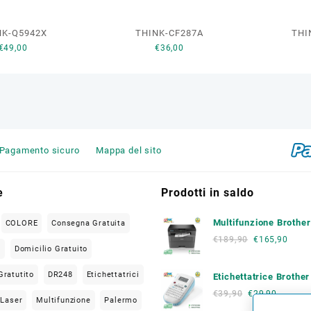
NK-Q5942X
THINK-CF287A
THI
€
49,00
€
36,00
Pagamento sicuro
Mappa del sito
e
Prodotti in saldo
Multifunzione Brothe
COLORE
Consegna Gratuita
L2620 DW
€
189,90
€
165,90
O
Domicilio Gratuito
Gratutito
DR248
Etichettatrici
Etichettatrice Brothe
€
39,90
€
29,90
Laser
Multifunzione
Palermo