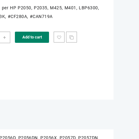
o per HP P2050, P2035, M425, M401, LBP6300,
3K, #CF280A, #CAN719A
K-
+
Add to cart
5A
ity
 P2056D, P2056DN, P2056X, P2057D, P2057DN,