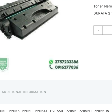
Toner Ner
DURATA 2.
THIN
-
CE50
quant
ADDITIONAL INFORMATION
030, P2035, P2050, P2054X, P2055X, P2055, P2055D, P2055DN,