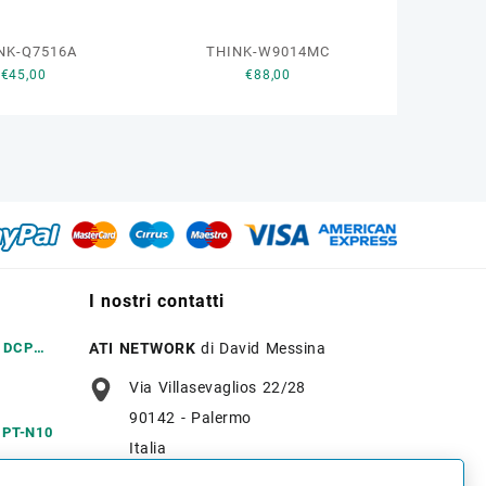
NK-Q7516A
THINK-W9014MC
€
45,00
€
88,00
I nostri contatti
r DCP
ATI NETWORK
di David Messina
Via Villasevaglios 22/28
90142 - Palermo
r PT-N10
Italia