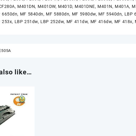
CF280A, M401DN, M401DW, M401D, M401DNE, M401N, M401A, M
 6650dn, MF 5840dn, MF 5880dn, MF 5980dw, MF 5940dn, LBP 
 253x, LBP 251dw, LBP 252dw, MF 411dw, MF 416dw, MF 418x,
E505A
also like…
Reato se consegni toner e
uriti a
cartucce vuote al negoziante!