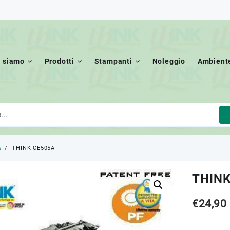
i siamo
Prodotti
Stampanti
Noleggio
Ambient
s
THINK-CE505A
THIN
€
24,90