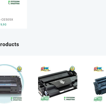
15 Aprile 2019
-CE505X
29,90
products