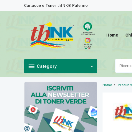
Skip
Cartucce e Toner thINK® Palermo
to
content
Home
Ch
Category
Home
Product