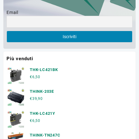
Email
Più venduti
THK-LC421BK
€
6,50
THINK-203E
€
39,90
THK-LC421Y
€
6,50
THINK-TN247C