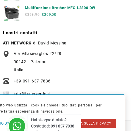
Multifunzione Brother MFC L2800 DW
€
359,90
€
209,00
I nostri contatti
ATI NETWORK
di David Messina
Via Villasevaglios 22/28
90142 - Palermo
Italia
+39 091 637 7836
info@tonerverde.it
to web utilizza i cookie e chiede i tuoi dati personali per
WhatsApp
: +39 375 723 3386
re la tua esperienza di navigazione.
Hai bisogno di aiuto?
NO D'ACCORDO
INFORMATIVA SULLA PRIVACY
Contattaci:
091 637 7836
© 2026
Cartucce e Toner thINK® Palermo