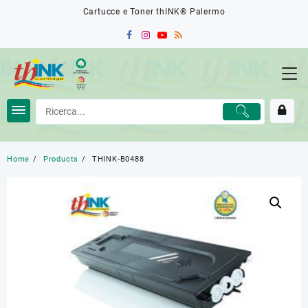
Skip
Cartucce e Toner thINK® Palermo
to
content
Home
Products
THINK-B0488