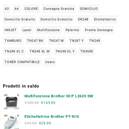
A3
A4
COLORE
Consegna Gratuita
DOMICILIO
Domicilio Gratuito
Domicilio Gratutito
DR248
Etichettatrici
INKJET
Laser
Multifunzione
Palermo
Pronta Consegna
TAMBURO
TN247 BK
TN247 M
TN247 Y
TN248
TN248 XL C
TN248 XL M
TN248 XL Y
TN3600
TONER COMPATIBILE
Usato
Prodotti in saldo
Multifunzione Brother DCP L2620 DW
€
189,90
€
165,90
Etichettatrice Brother PT-N10
€
39,90
€
29,90