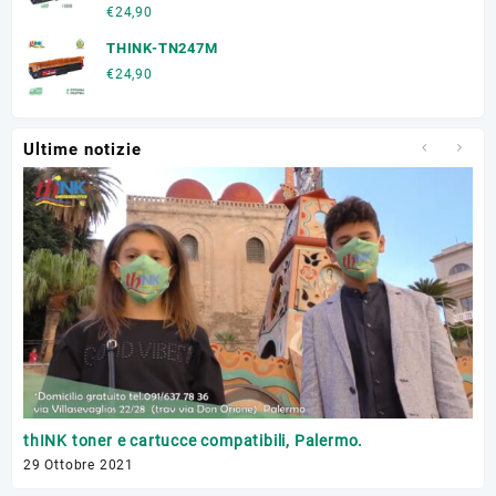
€
24,90
THINK-TN247M
€
24,90
Ultime notizie
Tr
thINK toner e cartucce compatibili, Palermo.
17 
29 Ottobre 2021