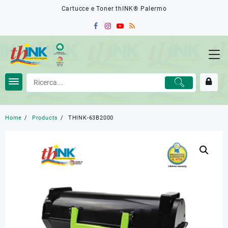
Skip
Cartucce e Toner thINK® Palermo
to
content
Home
Products
THINK-63B2000