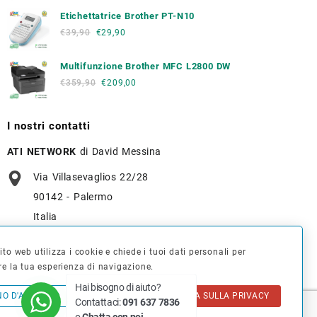
Etichettatrice Brother PT-N10
€
39,90
€
29,90
Multifunzione Brother MFC L2800 DW
€
359,90
€
209,00
I nostri contatti
ATI NETWORK
di David Messina
Via Villasevaglios 22/28
90142 - Palermo
Italia
+39 091 637 7836
to web utilizza i cookie e chiede i tuoi dati personali per
re la tua esperienza di navigazione.
info@tonerverde.it
Hai bisogno di aiuto?
NO D'ACCORDO
INFORMATIVA SULLA PRIVACY
Contattaci:
091 637 7836
WhatsApp
: +39 375 723 3386
o
Chatta con noi