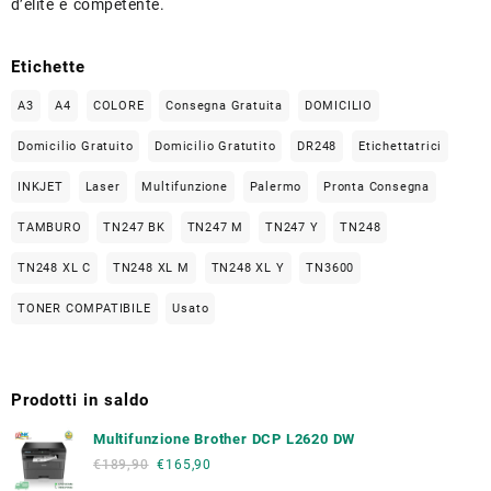
d’elite e competente.
Etichette
A3
A4
COLORE
Consegna Gratuita
DOMICILIO
Domicilio Gratuito
Domicilio Gratutito
DR248
Etichettatrici
INKJET
Laser
Multifunzione
Palermo
Pronta Consegna
TAMBURO
TN247 BK
TN247 M
TN247 Y
TN248
TN248 XL C
TN248 XL M
TN248 XL Y
TN3600
TONER COMPATIBILE
Usato
Prodotti in saldo
Multifunzione Brother DCP L2620 DW
€
189,90
€
165,90