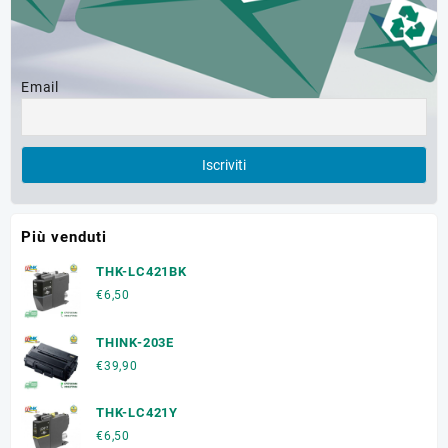
Email
Più venduti
THK-LC421BK
€
6,50
THINK-203E
€
39,90
THK-LC421Y
€
6,50