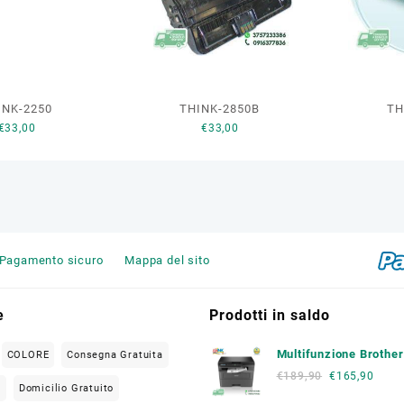
15 Aprile 2019
INK-2250
THINK-2850B
TH
€
33,00
€
33,00
Pagamento sicuro
Mappa del sito
e
Prodotti in saldo
Multifunzione Brothe
COLORE
Consegna Gratuita
L2620 DW
€
189,90
€
165,90
O
Domicilio Gratuito