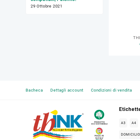
17 Febbraio 2020
29 Ottobre 2021
TH
Bacheca
Dettagli account
Condizioni di vendita
Etichett
A3
A4
DOMICILI