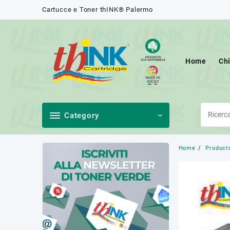
Skip
Cartucce e Toner thINK® Palermo
to
content
Home
Ch
Category
Home
Product