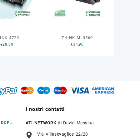
INK-4720
THINK-ML3560
€
28,00
€
34,90
I nostri contatti
r DCP
ATI NETWORK
di David Messina
Via Villasevaglios 22/28