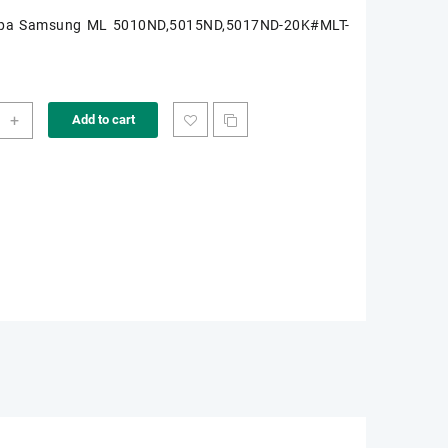
pa Samsung ML 5010ND,5015ND,5017ND-20K#MLT-
K-
+
Add to cart
ity