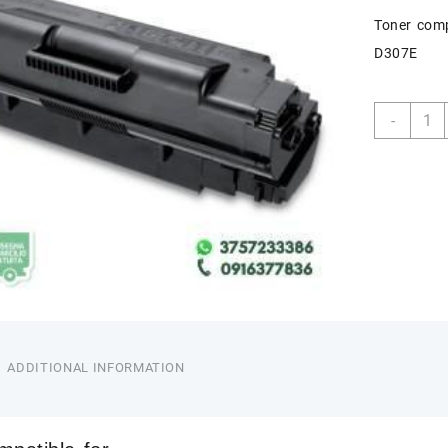
Toner com
D307E
THIN
-
307E
quant
ADDITIONAL INFORMATION