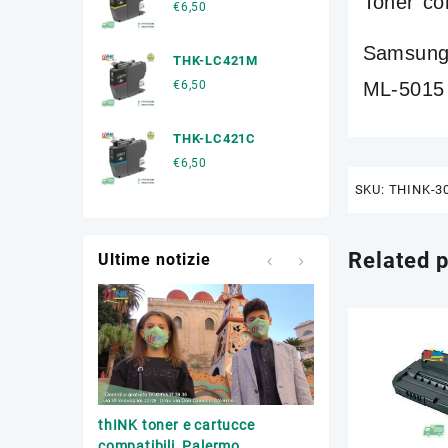
Toner co
€
6,50
Samsung
THK-LC421M
ML-5015
€
6,50
THK-LC421C
€
6,50
SKU:
THINK-3
Related 
Ultime notizie
Trasporto toner esa
thINK toner e cartucce
Palermo
compatibili, Palermo.