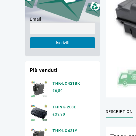
Email
Più venduti
THK-LC421BK
€
6,50
THINK-203E
DESCRIPTION
€
39,90
THK-LC421Y