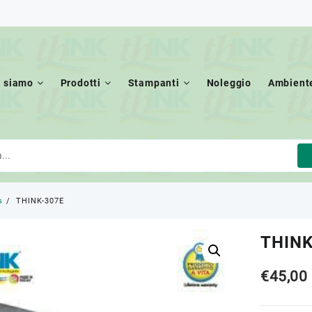
i siamo
Prodotti
Stampanti
Noleggio
Ambient
s
THINK-307E
THINK
€
45,00