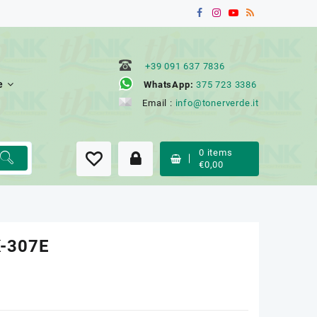
+39 091 637 7836
e
WhatsApp:
375 723 3386
Email :
info@tonerverde.it
0
items
€
0,00
-307E