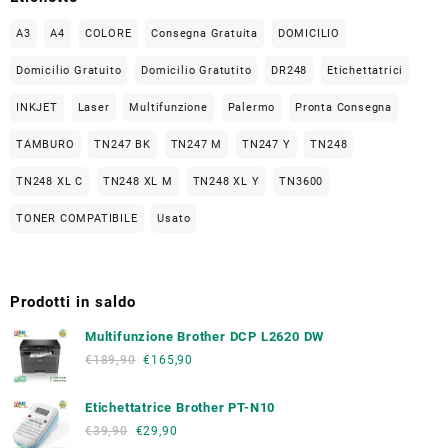
A3
A4
COLORE
Consegna Gratuita
DOMICILIO
Domicilio Gratuito
Domicilio Gratutito
DR248
Etichettatrici
INKJET
Laser
Multifunzione
Palermo
Pronta Consegna
TAMBURO
TN247 BK
TN247 M
TN247 Y
TN248
TN248 XL C
TN248 XL M
TN248 XL Y
TN3600
TONER COMPATIBILE
Usato
Prodotti in saldo
Multifunzione Brother DCP L2620 DW
€
189,90
€
165,90
Etichettatrice Brother PT-N10
€
39,90
€
29,90