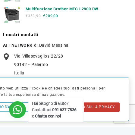
Multifunzione Brother MFC L2800 DW
€
359,90
€
209,00
I nostri contatti
ATI NETWORK
di David Messina
Via Villasevaglios 22/28
90142 - Palermo
Italia
+39 091 637 7836
to web utilizza i cookie e chiede i tuoi dati personali per
re la tua esperienza di navigazione.
info@tonerverde.it
Hai bisogno di aiuto?
NO D'ACCORDO
INFORMATIVA SULLA PRIVACY
Contattaci:
091 637 7836
WhatsApp
: +39 375 723 3386
o
Chatta con noi
© 2026
Cartucce e Toner thINK® Palermo