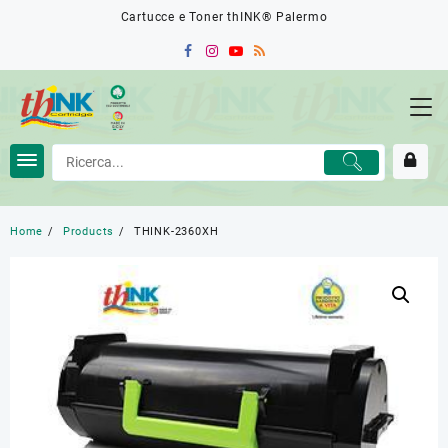
Skip
Cartucce e Toner thINK® Palermo
to
content
Home
Products
THINK-2360XH