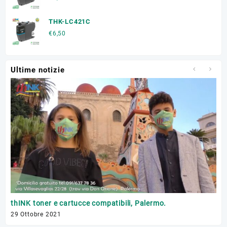
THK-LC421C
€
6,50
Ultime notizie
Tr
thINK toner e cartucce compatibili, Palermo.
17 
29 Ottobre 2021