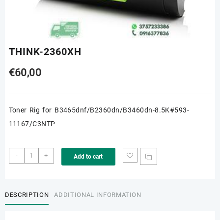
THINK-2360XH
€
60,00
Toner Rig for B3465dnf/B2360dn/B3460dn-8.5K#593-
11167/C3NTP
THINK-
-
+
Add to cart
2360XH
quantity
DESCRIPTION
ADDITIONAL INFORMATION