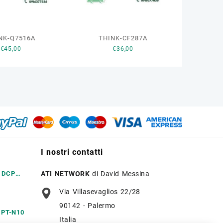
NK-Q7516A
THINK-CF287A
€
45,00
€
36,00
I nostri contatti
r DCP
ATI NETWORK
di David Messina
Via Villasevaglios 22/28
90142 - Palermo
r PT-N10
Italia