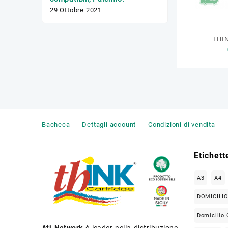
17 Febbraio 2020
29 Ottobre 2021
THI
Bacheca
Dettagli account
Condizioni di vendita
Etichett
A3
A4
DOMICILI
Domicilio 
Ati Network
è leader nella distribuzione