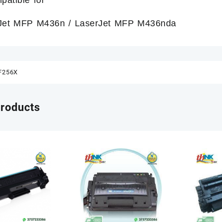
Jet MFP M436n / LaserJet MFP M436nda
F256X
products
Reato se consegni toner e
uriti a
cartucce vuote al negoziante!