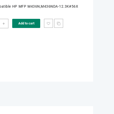
patible HP MFP M436N,M436NDA-12.3K#56X
K-
+
Add to cart
6X
ity