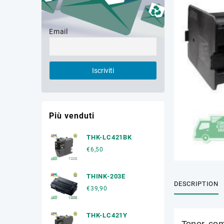
Email
Più venduti
THK-LC421BK
€
6,50
THINK-203E
DESCRIPTION
€
39,90
THK-LC421Y
Toner com