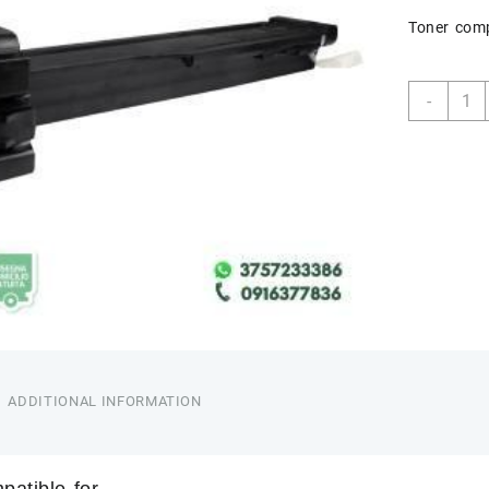
Toner com
THIN
-
CF25
quant
ADDITIONAL INFORMATION
patible for