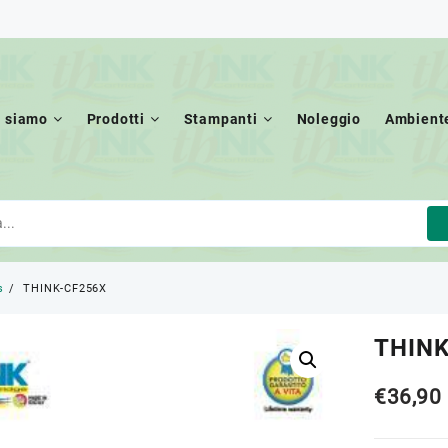
i siamo
Prodotti
Stampanti
Noleggio
Ambient
s
THINK-CF256X
THINK
€
36,90