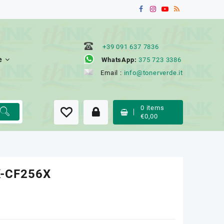
+39 091 637 7836
e
WhatsApp:
375 723 3386
Email :
info@tonerverde.it
0
items
€
0,00
-CF256X