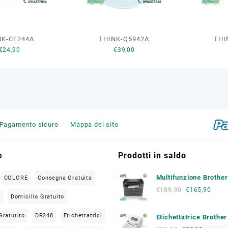
15 Aprile 2019
NK-CF244A
THINK-Q5942A
THI
€
24,90
€
39,00
Pagamento sicuro
Mappa del sito
e
Prodotti in saldo
Multifunzione Brothe
COLORE
Consegna Gratuita
L2620 DW
€
189,90
€
165,90
O
Domicilio Gratuito
Gratutito
DR248
Etichettatrici
Etichettatrice Brothe