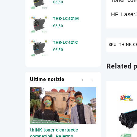
€
6,50
HP Laser
THK-LC421M
€
6,50
THK-LC421C
SKU:
THINK-C
€
6,50
Related 
Ultime notizie
Trasporto toner esa
thINK toner e cartucce
Palermo
compatibili, Palermo.